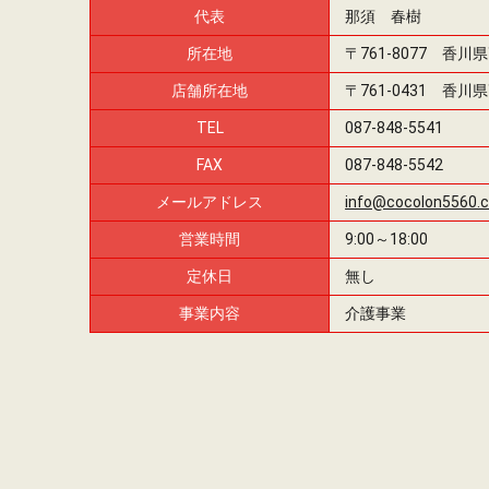
代表
那須 春樹
所在地
〒761-8077 香川
店舗所在地
〒761-0431 香川
TEL
087-848-5541
FAX
087-848-5542
メールアドレス
info@cocolon5560.c
営業時間
9:00～18:00
定休日
無し
事業内容
介護事業