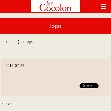
メ
logo
TOP
[]
logo
2016-07-22
logo